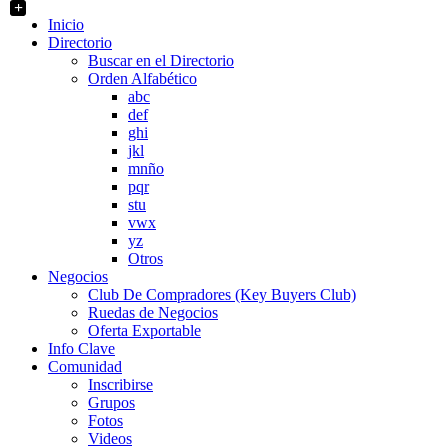
+
Inicio
Directorio
Buscar en el Directorio
Orden Alfabético
abc
def
ghi
jkl
mnño
pqr
stu
vwx
yz
Otros
Negocios
Club De Compradores (Key Buyers Club)
Ruedas de Negocios
Oferta Exportable
Info Clave
Comunidad
Inscribirse
Grupos
Fotos
Videos