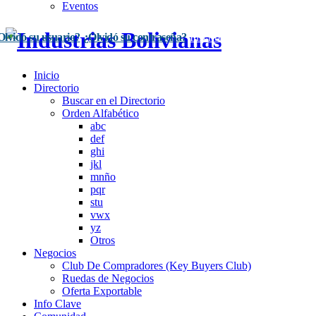
Eventos
Olvidó su usuario?
¿Olvidó su contraseña?
Inscríbase Aquí
Acceso
Inicio
Directorio
Buscar en el Directorio
Orden Alfabético
abc
def
ghi
jkl
mnño
pqr
stu
vwx
yz
Otros
Negocios
Club De Compradores (Key Buyers Club)
Ruedas de Negocios
Oferta Exportable
Info Clave