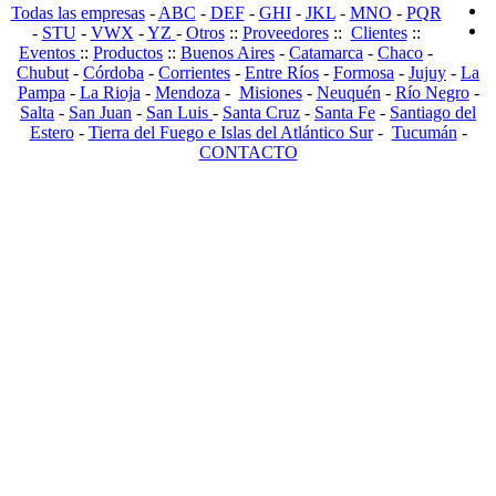
Todas las empresas
-
ABC
-
DEF
-
GHI
-
JKL
-
MNO
-
PQR
-
STU
-
VWX
-
YZ
-
Otros
::
Proveedores
::
Clientes
::
Eventos
::
Productos
::
Buenos Aires
-
Catamarca
-
Chaco
-
Chubut
-
Córdoba
-
Corrientes
-
Entre Ríos
-
Formosa
-
Jujuy
-
La
Pampa
-
La Rioja
-
Mendoza
-
Misiones
-
Neuquén
-
Río Negro
-
Salta
-
San Juan
-
San Luis
-
Santa Cruz
-
Santa Fe
-
Santiago del
Estero
-
Tierra del Fuego e Islas del Atlántico Sur
-
Tucumán
-
CONTACTO