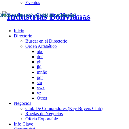
Eventos
Olvidó su usuario?
¿Olvidó su contraseña?
Inscríbase Aquí
Acceso
Inicio
Directorio
Buscar en el Directorio
Orden Alfabético
abc
def
ghi
jkl
mnño
pqr
stu
vwx
yz
Otros
Negocios
Club De Compradores (Key Buyers Club)
Ruedas de Negocios
Oferta Exportable
Info Clave