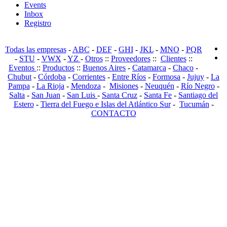
Events
Inbox
Registro
Todas las empresas
-
ABC
-
DEF
-
GHI
-
JKL
-
MNO
-
PQR
-
STU
-
VWX
-
YZ
-
Otros
::
Proveedores
::
Clientes
::
Eventos
::
Productos
::
Buenos Aires
-
Catamarca
-
Chaco
-
Chubut
-
Córdoba
-
Corrientes
-
Entre Ríos
-
Formosa
-
Jujuy
-
La
Pampa
-
La Rioja
-
Mendoza
-
Misiones
-
Neuquén
-
Río Negro
-
Salta
-
San Juan
-
San Luis
-
Santa Cruz
-
Santa Fe
-
Santiago del
Estero
-
Tierra del Fuego e Islas del Atlántico Sur
-
Tucumán
-
CONTACTO