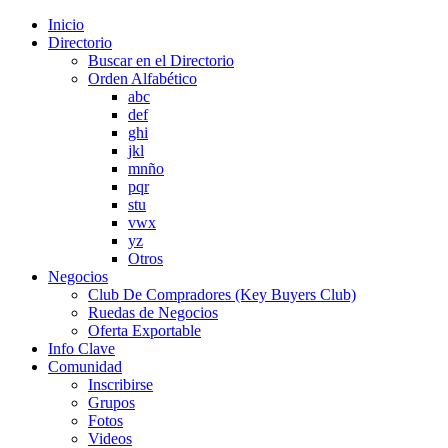
Inicio
Directorio
Buscar en el Directorio
Orden Alfabético
abc
def
ghi
jkl
mnño
pqr
stu
vwx
yz
Otros
Negocios
Club De Compradores (Key Buyers Club)
Ruedas de Negocios
Oferta Exportable
Info Clave
Comunidad
Inscribirse
Grupos
Fotos
Videos