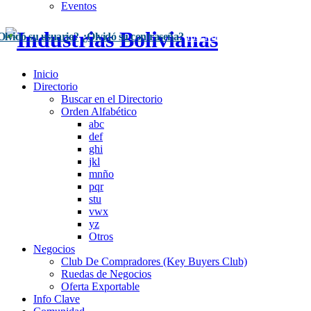
Eventos
Olvidó su usuario?
¿Olvidó su contraseña?
Inscríbase Aquí
Acceso
Inicio
Directorio
Buscar en el Directorio
Orden Alfabético
abc
def
ghi
jkl
mnño
pqr
stu
vwx
yz
Otros
Negocios
Club De Compradores (Key Buyers Club)
Ruedas de Negocios
Oferta Exportable
Info Clave