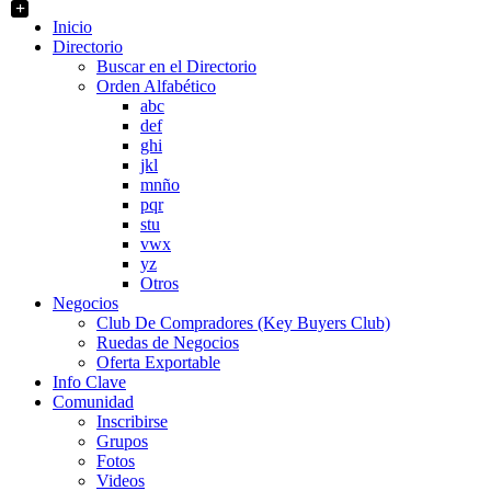
+
Inicio
Directorio
Buscar en el Directorio
Orden Alfabético
abc
def
ghi
jkl
mnño
pqr
stu
vwx
yz
Otros
Negocios
Club De Compradores (Key Buyers Club)
Ruedas de Negocios
Oferta Exportable
Info Clave
Comunidad
Inscribirse
Grupos
Fotos
Videos