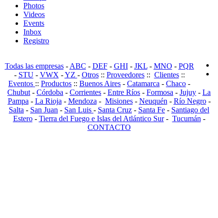
Photos
Videos
Events
Inbox
Registro
Todas las empresas
-
ABC
-
DEF
-
GHI
-
JKL
-
MNO
-
PQR
-
STU
-
VWX
-
YZ
-
Otros
::
Proveedores
::
Clientes
::
Eventos
::
Productos
::
Buenos Aires
-
Catamarca
-
Chaco
-
Chubut
-
Córdoba
-
Corrientes
-
Entre Ríos
-
Formosa
-
Jujuy
-
La
Pampa
-
La Rioja
-
Mendoza
-
Misiones
-
Neuquén
-
Río Negro
-
Salta
-
San Juan
-
San Luis
-
Santa Cruz
-
Santa Fe
-
Santiago del
Estero
-
Tierra del Fuego e Islas del Atlántico Sur
-
Tucumán
-
CONTACTO