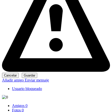
Añadir amigo
Enviar mensaje
Usuario bloqueado
Amigos
0
Fotos
0