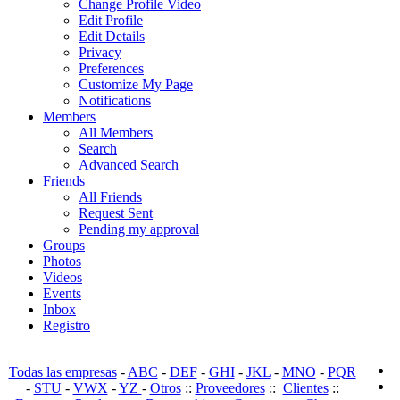
Change Profile Video
Edit Profile
Edit Details
Privacy
Preferences
Customize My Page
Notifications
Members
All Members
Search
Advanced Search
Friends
All Friends
Request Sent
Pending my approval
Groups
Photos
Videos
Events
Inbox
Registro
Todas las empresas
-
ABC
-
DEF
-
GHI
-
JKL
-
MNO
-
PQR
-
STU
-
VWX
-
YZ
-
Otros
::
Proveedores
::
Clientes
::