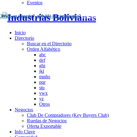
Eventos
Olvidó su usuario?
¿Olvidó su contraseña?
Inscríbase Aquí
Acceso
Inicio
Directorio
Buscar en el Directorio
Orden Alfabético
abc
def
ghi
jkl
mnño
pqr
stu
vwx
yz
Otros
Negocios
Club De Compradores (Key Buyers Club)
Ruedas de Negocios
Oferta Exportable
Info Clave