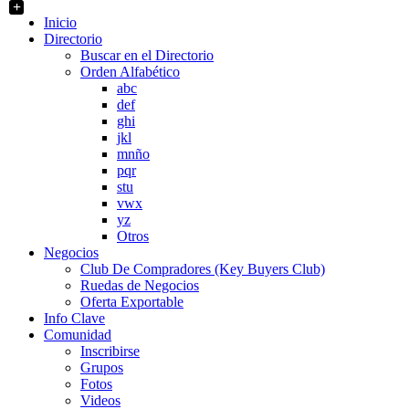
+
Inicio
Directorio
Buscar en el Directorio
Orden Alfabético
abc
def
ghi
jkl
mnño
pqr
stu
vwx
yz
Otros
Negocios
Club De Compradores (Key Buyers Club)
Ruedas de Negocios
Oferta Exportable
Info Clave
Comunidad
Inscribirse
Grupos
Fotos
Videos