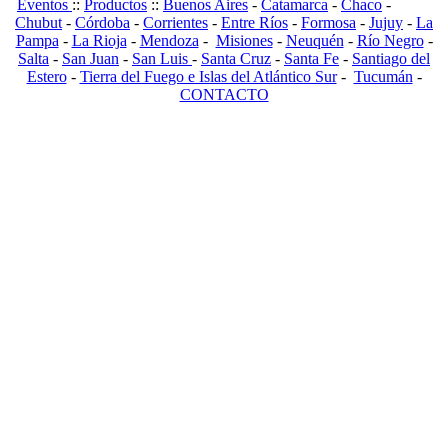
Eventos
::
Productos
::
Buenos Aires
-
Catamarca
-
Chaco
-
Chubut
-
Córdoba
-
Corrientes
-
Entre Ríos
-
Formosa
-
Jujuy
-
La
Pampa
-
La Rioja
-
Mendoza
-
Misiones
-
Neuquén
-
Río Negro
-
Salta
-
San Juan
-
San Luis
-
Santa Cruz
-
Santa Fe
-
Santiago del
Estero
-
Tierra del Fuego e Islas del Atlántico Sur
-
Tucumán
-
CONTACTO