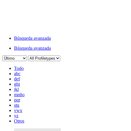
Búsqueda avanzada
Búsqueda avanzada
Todo
abc
def
ghi
jkl
mnño
pqr
stu
vwx
yz
Otros