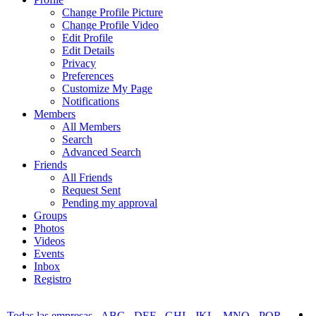
Change Profile Picture
Change Profile Video
Edit Profile
Edit Details
Privacy
Preferences
Customize My Page
Notifications
Members
All Members
Search
Advanced Search
Friends
All Friends
Request Sent
Pending my approval
Groups
Photos
Videos
Events
Inbox
Registro
Todas las empresas
-
ABC
-
DEF
-
GHI
-
JKL
-
MNO
-
PQR