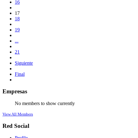
16
17
18
19
...
21
Siguiente
Final
Empresas
No members to show currently
View All Members
Red Social
Profile