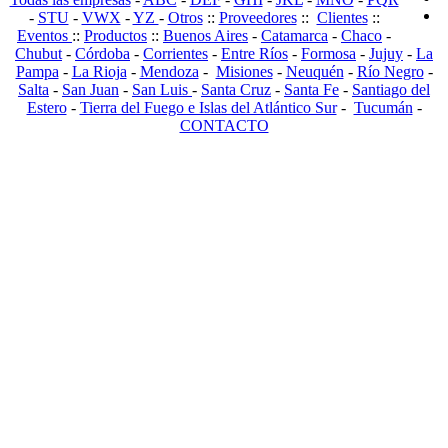
-
STU
-
VWX
-
YZ
-
Otros
::
Proveedores
::
Clientes
::
Eventos
::
Productos
::
Buenos Aires
-
Catamarca
-
Chaco
-
Chubut
-
Córdoba
-
Corrientes
-
Entre Ríos
-
Formosa
-
Jujuy
-
La
Pampa
-
La Rioja
-
Mendoza
-
Misiones
-
Neuquén
-
Río Negro
-
Salta
-
San Juan
-
San Luis
-
Santa Cruz
-
Santa Fe
-
Santiago del
Estero
-
Tierra del Fuego e Islas del Atlántico Sur
-
Tucumán
-
CONTACTO