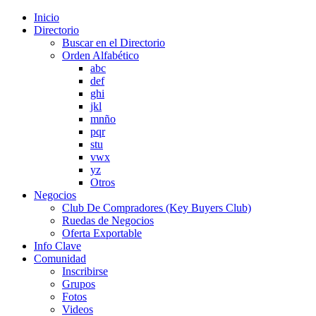
Inicio
Directorio
Buscar en el Directorio
Orden Alfabético
abc
def
ghi
jkl
mnño
pqr
stu
vwx
yz
Otros
Negocios
Club De Compradores (Key Buyers Club)
Ruedas de Negocios
Oferta Exportable
Info Clave
Comunidad
Inscribirse
Grupos
Fotos
Videos