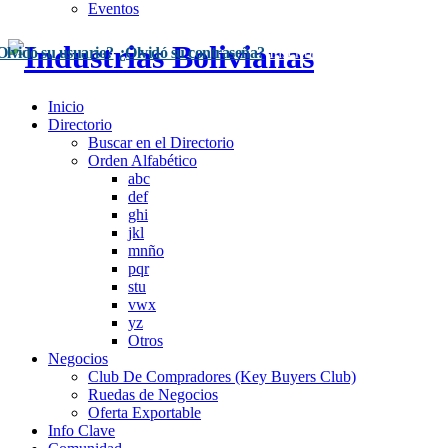
Eventos
Olvidó su usuario?
¿Olvidó su contraseña?
Inscríbase Aquí
Acceso
Inicio
Directorio
Buscar en el Directorio
Orden Alfabético
abc
def
ghi
jkl
mnño
pqr
stu
vwx
yz
Otros
Negocios
Club De Compradores (Key Buyers Club)
Ruedas de Negocios
Oferta Exportable
Info Clave