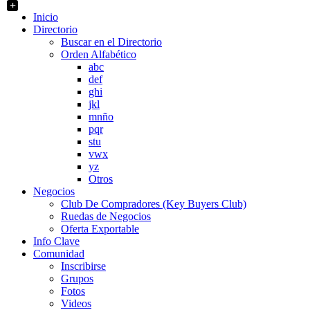
+
Inicio
Directorio
Buscar en el Directorio
Orden Alfabético
abc
def
ghi
jkl
mnño
pqr
stu
vwx
yz
Otros
Negocios
Club De Compradores (Key Buyers Club)
Ruedas de Negocios
Oferta Exportable
Info Clave
Comunidad
Inscribirse
Grupos
Fotos
Videos