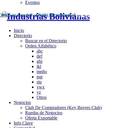
Eventos
Olvidó su usuario?
¿Olvidó su contraseña?
Inscríbase Aquí
Acceso
Inicio
Directorio
Buscar en el Directorio
Orden Alfabético
abc
def
ghi
jkl
mnño
pqr
stu
vwx
yz
Otros
Negocios
Club De Compradores (Key Buyers Club)
Ruedas de Negocios
Oferta Exportable
Info Clave