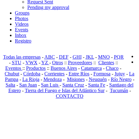
Request Sent
Pending my approval
Groups
Photos
Videos
Events
Inbox
Registro
Todas las empresas
-
ABC
-
DEF
-
GHI
-
JKL
-
MNO
-
PQR
-
STU
-
VWX
-
YZ
-
Otros
::
Proveedores
::
Clientes
::
Eventos
::
Productos
::
Buenos Aires
-
Catamarca
-
Chaco
-
Chubut
-
Córdoba
-
Corrientes
-
Entre Ríos
-
Formosa
-
Jujuy
-
La
Pampa
-
La Rioja
-
Mendoza
-
Misiones
-
Neuquén
-
Río Negro
-
Salta
-
San Juan
-
San Luis
-
Santa Cruz
-
Santa Fe
-
Santiago del
Estero
-
Tierra del Fuego e Islas del Atlántico Sur
-
Tucumán
-
CONTACTO