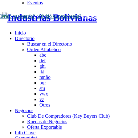
Eventos
Olvidó su usuario?
¿Olvidó su contraseña?
Inscríbase Aquí
Acceso
Inicio
Directorio
Buscar en el Directorio
Orden Alfabético
abc
def
ghi
jkl
mnño
pqr
stu
vwx
yz
Otros
Negocios
Club De Compradores (Key Buyers Club)
Ruedas de Negocios
Oferta Exportable
Info Clave