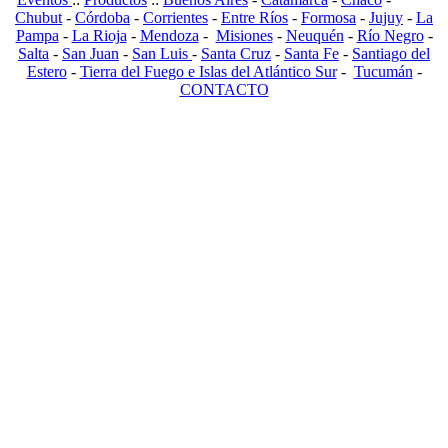
Chubut
-
Córdoba
-
Corrientes
-
Entre Ríos
-
Formosa
-
Jujuy
-
La
Pampa
-
La Rioja
-
Mendoza
-
Misiones
-
Neuquén
-
Río Negro
-
Salta
-
San Juan
-
San Luis
-
Santa Cruz
-
Santa Fe
-
Santiago del
Estero
-
Tierra del Fuego e Islas del Atlántico Sur
-
Tucumán
-
CONTACTO