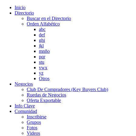
Inicio
Directorio
Buscar en el Directorio
Orden Alfabético
abc
def
ghi
jkl
mnño
pqr
stu
vwx
yz
Otros
Negocios
Club De Compradores (Key Buyers Club)
Ruedas de Negocios
Oferta Exportable
Info Clave
Comunidad
Inscribirse
Grupos
Fotos
Videos