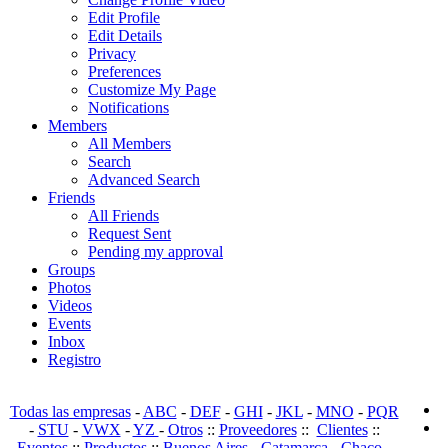
Edit Profile
Edit Details
Privacy
Preferences
Customize My Page
Notifications
Members
All Members
Search
Advanced Search
Friends
All Friends
Request Sent
Pending my approval
Groups
Photos
Videos
Events
Inbox
Registro
Todas las empresas
-
ABC
-
DEF
-
GHI
-
JKL
-
MNO
-
PQR
-
STU
-
VWX
-
YZ
-
Otros
::
Proveedores
::
Clientes
::
Eventos
::
Productos
::
Buenos Aires
-
Catamarca
-
Chaco
-