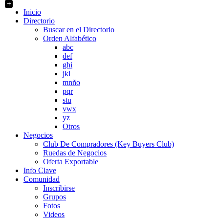
+
Inicio
Directorio
Buscar en el Directorio
Orden Alfabético
abc
def
ghi
jkl
mnño
pqr
stu
vwx
yz
Otros
Negocios
Club De Compradores (Key Buyers Club)
Ruedas de Negocios
Oferta Exportable
Info Clave
Comunidad
Inscribirse
Grupos
Fotos
Videos