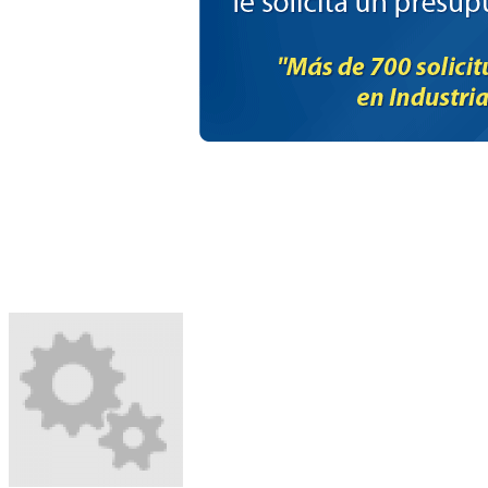
© Free
Joomla! 3 Modules
- by
VinaGecko.com