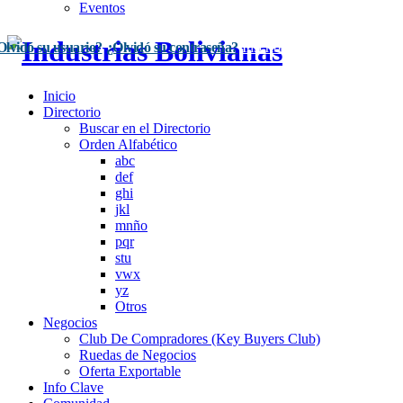
Eventos
Olvidó su usuario?
¿Olvidó su contraseña?
Inscríbase Aquí
Acceso
Inicio
Directorio
Buscar en el Directorio
Orden Alfabético
abc
def
ghi
jkl
mnño
pqr
stu
vwx
yz
Otros
Negocios
Club De Compradores (Key Buyers Club)
Ruedas de Negocios
Oferta Exportable
Info Clave