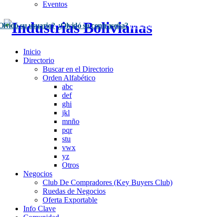
Eventos
Olvidó su usuario?
¿Olvidó su contraseña?
Inscríbase Aquí
Acceso
Inicio
Directorio
Buscar en el Directorio
Orden Alfabético
abc
def
ghi
jkl
mnño
pqr
stu
vwx
yz
Otros
Negocios
Club De Compradores (Key Buyers Club)
Ruedas de Negocios
Oferta Exportable
Info Clave