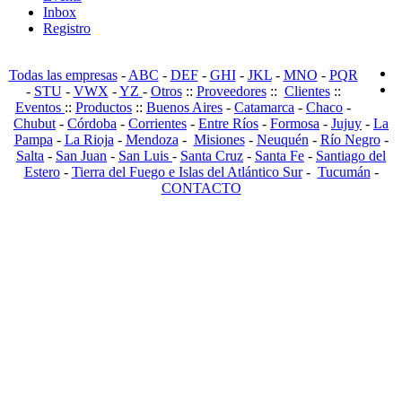
Inbox
Registro
Todas las empresas
-
ABC
-
DEF
-
GHI
-
JKL
-
MNO
-
PQR
-
STU
-
VWX
-
YZ
-
Otros
::
Proveedores
::
Clientes
::
Eventos
::
Productos
::
Buenos Aires
-
Catamarca
-
Chaco
-
Chubut
-
Córdoba
-
Corrientes
-
Entre Ríos
-
Formosa
-
Jujuy
-
La
Pampa
-
La Rioja
-
Mendoza
-
Misiones
-
Neuquén
-
Río Negro
-
Salta
-
San Juan
-
San Luis
-
Santa Cruz
-
Santa Fe
-
Santiago del
Estero
-
Tierra del Fuego e Islas del Atlántico Sur
-
Tucumán
-
CONTACTO