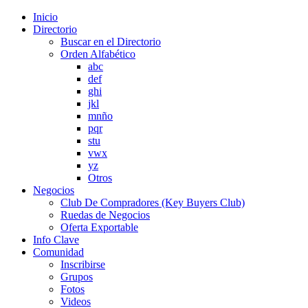
Inicio
Directorio
Buscar en el Directorio
Orden Alfabético
abc
def
ghi
jkl
mnño
pqr
stu
vwx
yz
Otros
Negocios
Club De Compradores (Key Buyers Club)
Ruedas de Negocios
Oferta Exportable
Info Clave
Comunidad
Inscribirse
Grupos
Fotos
Videos