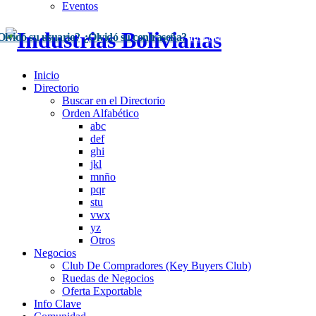
Eventos
Olvidó su usuario?
¿Olvidó su contraseña?
Inscríbase Aquí
Acceso
Inicio
Directorio
Buscar en el Directorio
Orden Alfabético
abc
def
ghi
jkl
mnño
pqr
stu
vwx
yz
Otros
Negocios
Club De Compradores (Key Buyers Club)
Ruedas de Negocios
Oferta Exportable
Info Clave