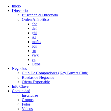
Inicio
Directorio
Buscar en el Directorio
Orden Alfabético
abc
def
ghi
jkl
mnño
pqr
stu
vwx
yz
Otros
Negocios
Club De Compradores (Key Buyers Club)
Ruedas de Negocios
Oferta Exportable
Info Clave
Comunidad
Inscribirse
Grupos
Fotos
Videos